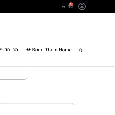
0
₪
0
Bring Them Home 💔
הכי חדשי
#1