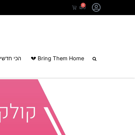
0
₪
0
עמוד הבית
/
קולקציות
/ יום האהבה
Bring Them Home 💔
הכי חדשי
יום האהבה