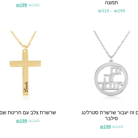
תמונה
₪
199
₪
249
₪
319
–
₪
299
 זה יעבור שרשרת סטרלינג
שרשרת צלב עם חריטת שם
סילבר
₪
199
₪
249
₪
199
₪
249