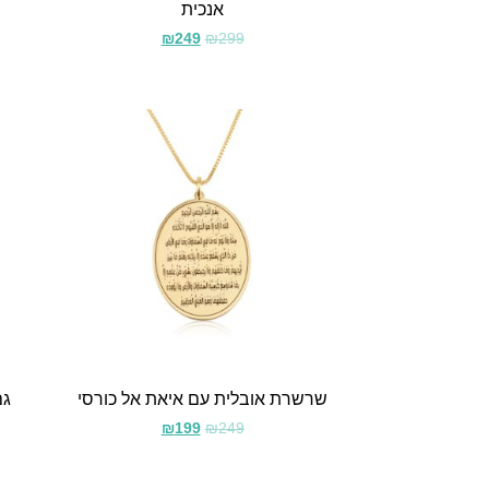
אנכית
₪
249
₪
299
שרשרת אובלית עם איאת אל כורסי
גם
₪
199
₪
249