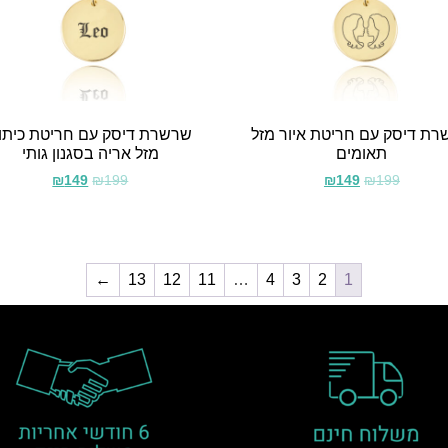
ת דיסק עם חריטת איור מזל
שרשרת דיסק עם חריטת כיתו
תאומים
מזל אריה בסגנון גותי
₪
149
₪
199
₪
149
₪
199
←
13
12
11
…
4
3
2
1