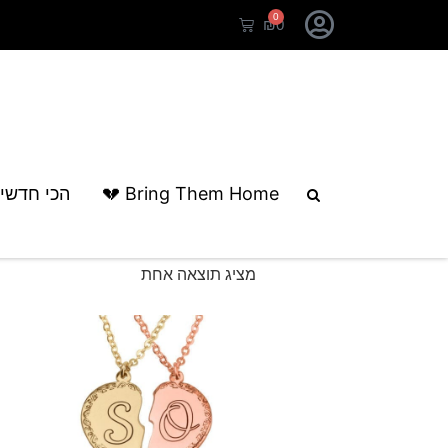
0
₪
0
עמוד הבית
/ מוצרים המתויגים “right heart chain”
Bring Them Home 💔
הכי חדשי
right heart chain
מציג תוצאה אחת