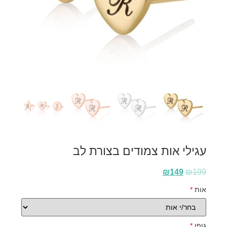
עגילי אות צמודים בצורת לב
₪
149
₪
199
אות
*
גופן
*