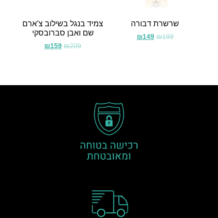
שרשרת דבורה
צמיד בנגל בשילוב צ'ארם
שם ואבן סברובסקי
₪
149
₪
199
₪
159
₪
209