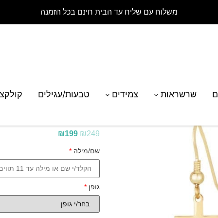
משלוח עם שליח עד הבית חינם בכל הזמנה
לי צלב תלויים עם שם בהתאמה אישית
ם
שרשראות
צמידים
טבעות/עגילים
קולקצ
עגילי צלב תלויים עם
₪
199
₪
249
שם/מילה
*
גופן
*