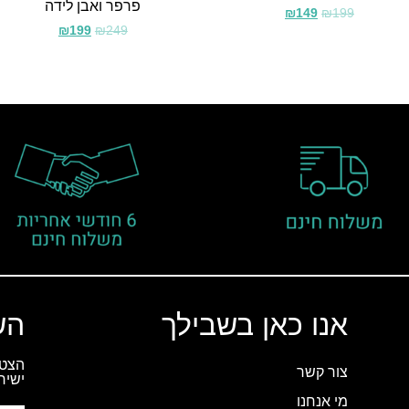
פרפר ואבן לידה
₪
149
₪
199
₪
199
₪
249
אנו כאן בשבילך
הש
הצטר
צור קשר
ישיר
מי אנחנו