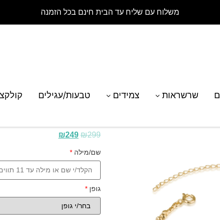
משלוח עם שליח עד הבית חינם בכל הזמנה
 שם עם חרוזי לייזר ציפוי זהב 18K
ם
שרשראות
צמידים
טבעות/עגילים
קולקצ
צמיד שם עם חרוזי לייזר 
₪
249
₪
299
שם/מילה
*
גופן
*