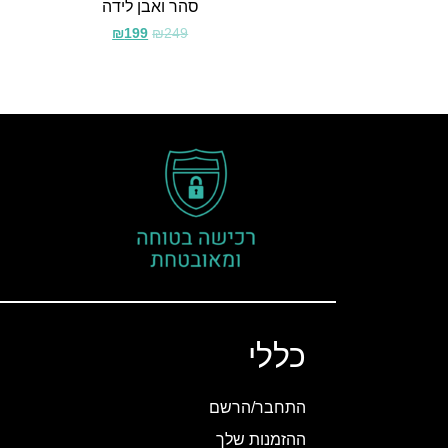
סהר ואבן לידה
₪
199
₪
249
כללי
התחבר/הרשם
ההזמנות שלך