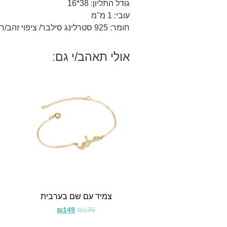
גודל התליון: 38*16
עובי: 1 מ"מ
חומר: 925 סטרלינג סילבר/ ציפוי זהב/רוז 18 קראט.
אולי תאהב/י גם:
צמיד עם שם בערבית
₪
149
₪
199