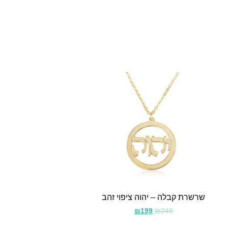
שרשרת קבלה – יהוה ציפוי זהב
₪
199
₪
249