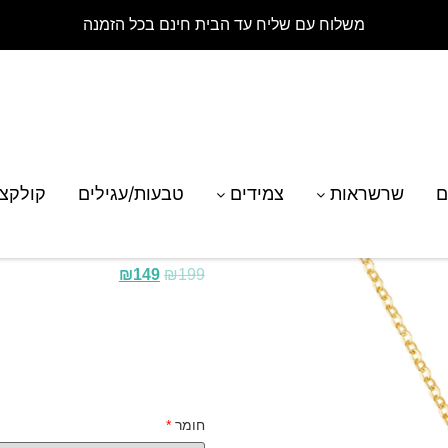
משלוח עם שליח עד הבית חינם בכל הזמנה
רת דיסק חי
ם
שרשראות
צמידים
טבעות/עגילים
קולקצ
שרשרת דיסק חי
₪
149
₪
199
חומר
*