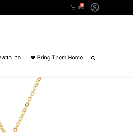
0
₪
0
עמוד הבית
/
קולקציות
/
יום הולדת
/ שרש
Bring Them Home 💔
הכי חדשי