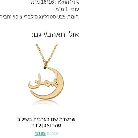
גודל התליון: 16*16 מ"מ
עובי: 1 מ"מ
חומר: 925 סטרלינג סילבר/ ציפוי זהב/רוז 18 קראט.
אולי תאהב/י גם:
שרשרת שם בערבית בשילוב
סהר ואבן לידה
₪
199
₪
249