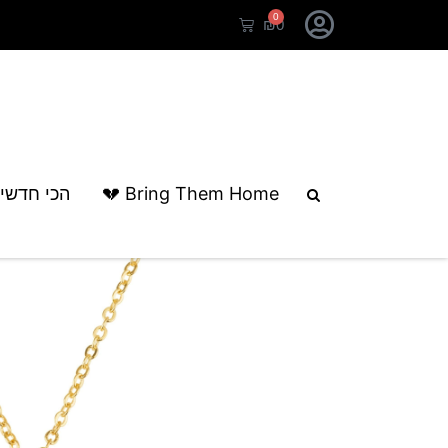
0
₪
0
עמוד הבית
/
קולקציות
/
יום הולדת
/ שרש
Bring Them Home 💔
הכי חדשי