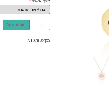
אורך שרשרת
*
הוספה לסל
מק"ט:
N1078