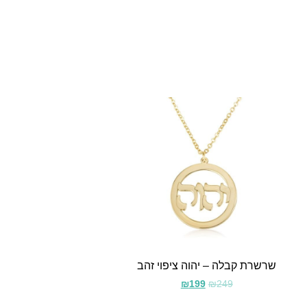
שרשרת קבלה – יהוה ציפוי זהב
₪
199
₪
249