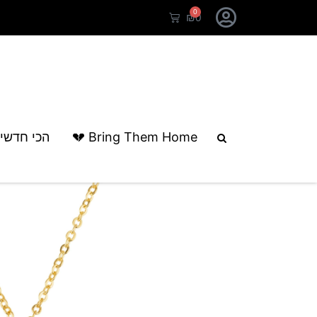
0
₪
0
עמוד הבית
/
קולקציות
/
יום הולדת
/ שרש
Bring Them Home 💔
הכי חדשי