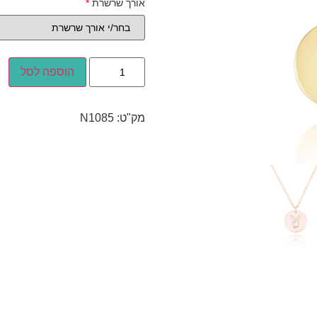
אורך שרשרת
*
הוספה לסל
מק"ט:
N1085