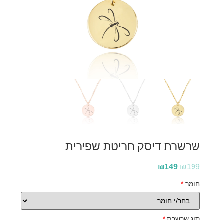
שרשרת דיסק חריטת שפירית
₪
149
₪
199
חומר
*
סוג שרשרת
*