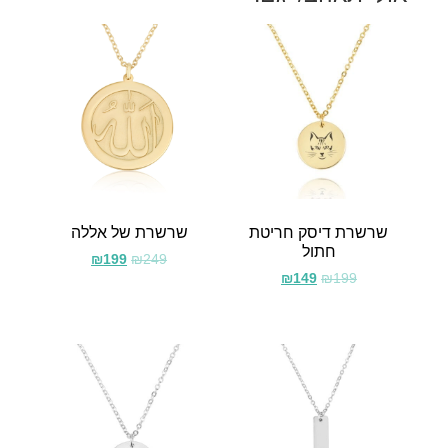
שרשרת דיסק חריטת
שרשרת של אללה
חתול
₪
199
₪
249
₪
149
₪
199