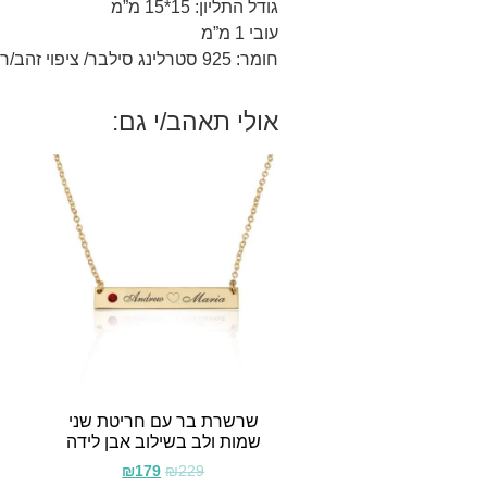
גודל התליון: 15*15 מ”מ
עובי 1 מ”מ
חומר: 925 סטרלינג סילבר/ ציפוי זהב/רוז 18 קראט.
אולי תאהב/י גם:
שרשרת בר עם חריטת שני
ש
שמות ולב בשילוב אבן לידה
₪
179
₪
229