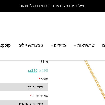
משלוח עם שליח עד הבית חינם בכל הזמנה
רת דיסק עם חריטת כיתוב מזל קשת בסגנון גותי
ם
שרשראות
צמידים
טבעות/עגילים
קולקצ
שרשרת דיסק עם חריטת
גותי
₪
149
₪
199
חומר
*
סוג שרשרת
*