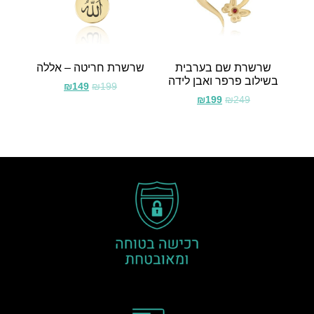
שרשרת שם בערבית
שרשרת חריטה – אללה
בשילוב פרפר ואבן לידה
₪
149
₪
199
₪
199
₪
249