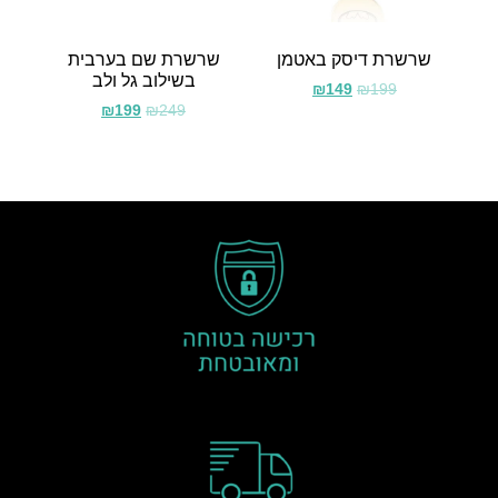
שרשרת דיסק באטמן
שרשרת שם בערבית
בשילוב גל ולב
₪
149
₪
199
₪
199
₪
249