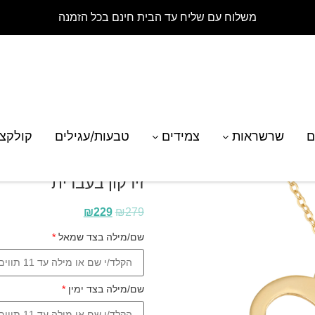
משלוח עם שליח עד הבית חינם בכל הזמנה
רת לב זהב עם חריטת שני שמות ואבני זירקון בעברית
ם
שרשראות
צמידים
טבעות/עגילים
קולקצ
שרשרת לב זהב עם חרי
זירקון בעברית
₪
229
₪
279
שם/מילה בצד שמאל
*
שם/מילה בצד ימין
*