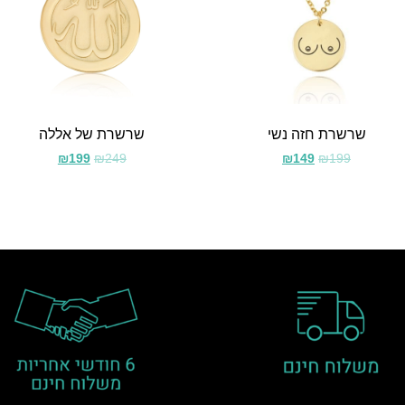
שרשרת חזה נשי
שרשרת של אללה
₪
199
₪
249
₪
149
₪
199