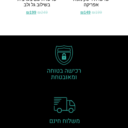
אפריקה
בשילוב גל ולב
₪
199
₪
249
₪
149
₪
199