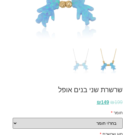
שרשרת שני בנים אופל
₪
149
₪
199
חומר
*
סוג שרשרת
*