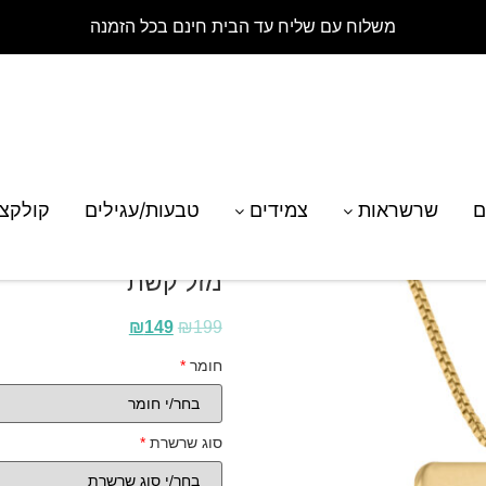
משלוח עם שליח עד הבית חינם בכל הזמנה
רת תליון מרובע עם חריטת קבוצת כוכבים – מזל קשת
ם
שרשראות
צמידים
טבעות/עגילים
קולקצ
שרשרת תליון מרובע ע
מזל קשת
₪
149
₪
199
חומר
*
סוג שרשרת
*