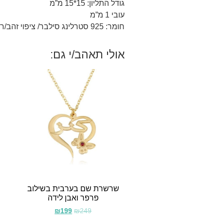
גודל התליון: 15*15 מ”מ
עובי 1 מ”מ
חומר: 925 סטרלינג סילבר/ ציפוי זהב/רוז 18 קראט.
אולי תאהב/י גם:
שרשרת שם בערבית בשילוב
פרפר ואבן לידה
₪
199
₪
249