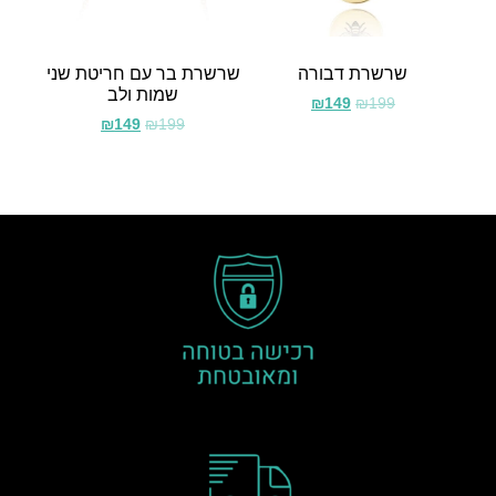
שרשרת דבורה
שרשרת בר עם חריטת שני
שמות ולב
₪
149
₪
199
₪
149
₪
199