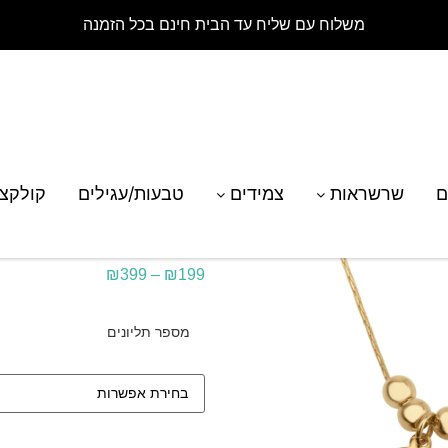
משלוח עם שליח עד הבית חינם בכל הזמנה
רת תליוני ילדים עם חריטת שמות ברוסית
ם
שרשראות
צמידים
טבעות/עגילים
קולקצ
שרשרת תליוני ילדים 
₪
399
–
₪
199
מספר תליונים